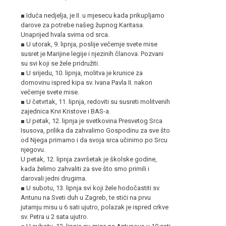
■ Iduća nedjelja, je II. u mjesecu kada prikupljamo
darove za potrebe našeg župnog Karitasa.
Unaprijed hvala svima od srca.
■ U utorak, 9. lipnja, poslije večernje svete mise
susret je Marijine legije i njezinih članova. Pozvani
su svi koji se žele pridružiti.
■ U srijedu, 10. lipnja, molitva je krunice za
domovinu ispred kipa sv. Ivana Pavla II. nakon
večernje svete mise.
■ U četvrtak, 11. lipnja, redoviti su susreti molitvenih
zajednica Krvi Kristove i BAS-a.
■ U petak, 12. lipnja je svetkovina Presvetog Srca
Isusova, prilika da zahvalimo Gospodinu za sve što
od Njega primamo i da svoja srca učinimo po Srcu
njegovu.
U petak, 12. lipnja završetak je školske godine,
kada želimo zahvaliti za sve što smo primili i
darovali jedni drugima.
■ U subotu, 13. lipnja svi koji žele hodočastiti sv.
Antunu na Sveti duh u Zagreb, te stići na prvu
jutarnju misu u 6 sati ujutro, polazak je ispred crkve
sv. Petra u 2 sata ujutro.