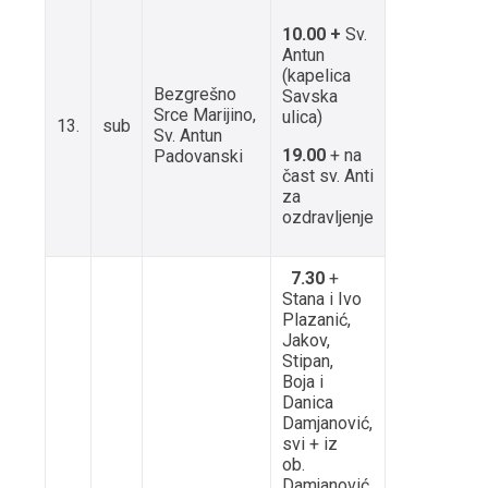
10.00 +
Sv.
Antun
(kapelica
Bezgrešno
Savska
Srce Marijino,
ulica)
13.
sub
Sv. Antun
19.00
+ na
Padovanski
čast sv. Anti
za
ozdravljenje
7.30
+
Stana i Ivo
Plazanić,
Jakov,
Stipan,
Boja i
Danica
Damjanović,
svi + iz
ob.
Damjanović,