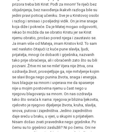
prizora treba biti Krist: Pođi za mnom! Te riječi bez
objašnjenja, bez navođenja ikakvih razloga bile su
jedini pravi poticaj učeniku. Sve je u Kristovoj osobi
i razlog i smisao i posljednji vidik. On je ime snage
koja diže i pokreće. Da je Matej mogao odgovoriti,
rekao bi možda da se obratio Kristu jer se Krist
njemu obratio, prošao pored njega i zaustavio se.
Ja imam više od Mateja, imam Kristov križ. To sam
već naslutio čitajući iz kuće pune slavlja, ljudi,
prijatelja, mnogi će dobaciti i grješnika, nazvanih
tako prije obraćenja, ali i obraćenih zato što su bili
pozvani. Žrtve mi se ne mile! Vjera nije žrtva, ona
ozdravlja život, prosvjetljuje ga, nije mrtvljenje kojim
se slavi Boga nego punina života, snaga i energija.
Isus blaguje sa mnom i uvjerava me da spasenje
nije u mojim postovima njemu u čast nego u
njegovu blagovanju sa mnom. On nas ozdravlja
tako što svraća k nama: njegova je blizina ljekovita,
cjelovito je njegovo dijeljenje života, kruha, slavlja,
snova, putova i zajedništva. Jedino zajedništvo
daje sreću u braku, u vjeri, u skupini s prijateljem.
Nisam došao zvati pravednike nego grješnike. Po
čemu su to grješnici zaslužili? Ni po čemu. Oni ne