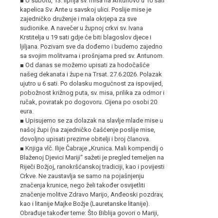
■ U subotu, 13. lipnja sv. misa na Antunovo u 10 sati
kapelica Sv. Ante u savskoj ulici. Poslije mise je
zajedničko druženje i mala okrjepa za sve
sudionike. A navečer u župnoj crkvi sv. Ivana
Krstitelja u 19 sati gdje će biti blagoslov djece i
ljiljana. Pozivam sve da dođemo i budemo zajedno
sa svojim molitvama i prošnjama pred sv. Antunom.
■ Od danas se možemo upisati za hodočašće
našeg dekanata i župe na Trsat. 27.6.2026. Polazak
ujutro u 6 sati. Po dolasku mogućnost za ispovijed,
pobožnost križnog puta, sv. misa, prilika za odmor i
ručak, povratak po dogovoru. Cijena po osobi 20
eura.
■ Upisujemo se za dolazak na slavlje mlade mise u
našoj župi (na zajedničko čašćenje poslije mise,
dovoljno upisati prezime obitelji i broj članova.
■ Knjiga vlč. Ilije Čabraje „Krunica. Mali kompendij o
Blaženoj Djevici Mariji“ sažeti je pregled temeljen na
Riječi Božjoj, ranokršćanskoj tradiciji, kao i povijesti
Crkve. Ne zaustavlja se samo na pojašnjenju
značenja krunice, nego želi također osvijetliti
značenje molitve Zdravo Marijo, Anđeoski pozdrav,
kao i litanije Majke Božje (Lauretanske litanije).
Obrađuje također teme: Što Biblija govori o Mariji,