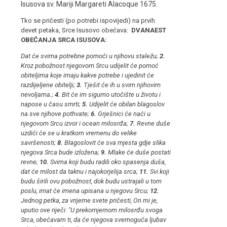
Isusova sv. Mariji Margareti Alacoque 1675.
Tko se pričesti (po potrebi ispovijedi) na prvih
devet petaka, Srce Isusovo obećava:
DVANAEST
OBEĆANJA SRCA ISUSOVA:
Dat će svima potrebne pomoći u njihovu staležu
;
2.
Kroz pobožnost njegovom Srcu udijelit će pomoć
obiteljima koje imaju kakve potrebe i ujedinit će
razdijeljene obitelji
;
3.
Tješit će ih u svim njihovim
nevoljama.
;
4.
Bit će im sigurno utočište u životu i
napose u času smrti
;
5.
Udijelit će obilan blagoslov
na sve njihove pothvate
;
6.
Grješnici će naći u
njegovom Srcu izvor i ocean milosrđa
;
7.
Revne duše
uzdići će se u kratkom vremenu do velik
e
savršenosti
;
8.
Blagoslovit će sva mjesta gdje slika
njegova Srca bude izložena
;
9.
Mlake će duše postati
revne
;
10.
Svima koji budu radili oko spasenja duša,
dat će milost da taknu i najokorjelija srca
;
11.
Svi koji
budu širili ovu pobožnost, dok budu ustrajali u tom
poslu, imat će imena upisana u njegovu Srcu
;
12.
Jednog petka, za vrijeme svete pričesti, On mi je,
uputio ove riječi: "U prekomjernom milosrđu svoga
Srca, obe
ć
a
va
m ti, da će njegova svemoguća ljubav