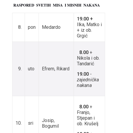
RASPORED
SVETIH
MISA
I
MISNIH
NAKANA
19.00 +
Ilka, Matko i
8.
pon
Medardo
+ iz ob.
Grgić
8.00
+
Nikola i ob.
Tandarić
9.
uto
Efrem, Rikard
19.00
-
zajednička
nakana
8.00
+
Franjo,
Stjepan i
Josip,
10.
sri
ob. Krušelj
Bogumil