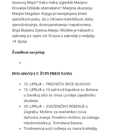
Isusovoj Majci? Kako treba izgledati Marijino
štovanje biblijski utemeljeno? Marijina ukazanja.
Marijini blagdani. Knjiga je namijenjena širem
vjerničkom puku, da u Crkveno-katoličkom duhu:
vjerodostojnije, dostojanstvenije i nepatvoreno,
štuje Blaženu Djevicu Mariju. Možete je nabaviti u
sakristiji po cijeni od 10 eura u sakristiji u nedjelju
14. lipnja.
Ženidbeni navještaj:
.
DOGAĐANJA U ŽUPI PRED NAMA
12. LIPNJA – PRESVETO SRCE ISUSOVO
13. LIPNJA u 10 sati kod kapelice sv. Antuna
u Savskoj ulici sv. misa i poslije zajedničko
druženje.
20. LIPNJA – SVEĆENIČKO REĐENJE u
Zagrebu. Molimo za svećenike i nova
duhovna zvanja. Posebno molimo za našega
mladomisnika p. Tomislava Baruna.
Trodnevnica uoči rođenja sv. Ivana Krstitelja,