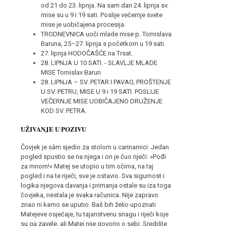
od 21 do 23. lipnja. Na sam dan 24. lipnja sv.
mise su u 9 i 19 sati. Poslije večernje svete
mise je uobičajena procesija.
TRODNEVNICA uoči mlade mise p. Tomislava
Baruna, 25–27. lipnja s početkom u 19 sati.
27. lipnja HODOČAŠĆE na Trsat.
28. LIPNJA U 10 SATI. - SLAVLJE MLADE
MISE Tomislav Barun
28. LIPNJA – SV. PETAR I PAVAO, PROŠTENJE
U SV. PETRU, MISE U 9 i 19 SATI. POSLIJE
VEČERNJE MISE UOBIČAJENO DRUŽENJE
KOD SV. PETRA.
UŽIVANJE U POZIVU
Čovjek je sâm sjedio za stolom u carinarnici. Jedan
pogled spustio se na njega i on je čuo riječi: »Pođi
za mnom!« Matej se utopio u tim očima, na taj
pogled i na te riječi, sve je ostavio. Sva sigurnost i
logika njegova davanja i primanja ostale su iza toga
čovjeka, nestala je svaka računica. Nije zapravo
znao ni kamo se uputio. Baš bih želio upoznati
Matejeve osjećaje, tu tajanstvenu snagu i riječi koje
su ga zavele, ali Matej nije govorio o sebi. Središte