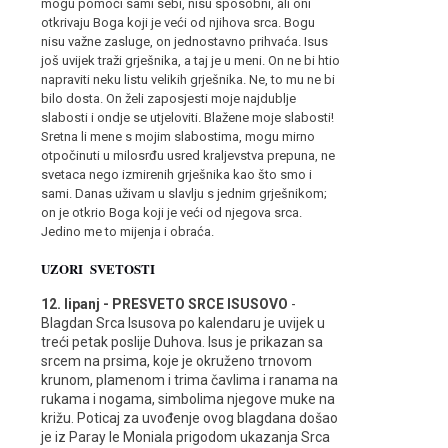
mogu pomoći sami sebi, nisu sposobni, ali oni
otkrivaju Boga koji je veći od njihova srca. Bogu
nisu važne zasluge, on jednostavno prihvaća. Isus
još uvijek traži grješnika, a taj je u meni. On ne bi htio
napraviti neku listu velikih grješnika. Ne, to mu ne bi
bilo dosta. On želi zaposjesti moje najdublje
slabosti i ondje se utjeloviti. Blažene moje slabosti!
Sretna li mene s mojim slabostima, mogu mirno
otpočinuti u milosrđu usred kraljevstva prepuna, ne
svetaca nego izmirenih grješnika kao što smo i
sami. Danas uživam u slavlju s jednim grješnikom;
on je otkrio Boga koji je veći od njegova srca.
Jedino me to mijenja i obraća.
UZORI SVETOSTI
12. lipanj - PRESVETO SRCE ISUSOVO
-
Blagdan Srca Isusova po kalendaru je uvijek u
treći petak poslije Duhova. Isus je prikazan sa
srcem na prsima, koje je okruženo trnovom
krunom, plamenom i trima čavlima i ranama na
rukama i nogama, simbolima njegove muke na
križu. Poticaj za uvođenje ovog blagdana došao
je iz Paray le Moniala prigodom ukazanja Srca