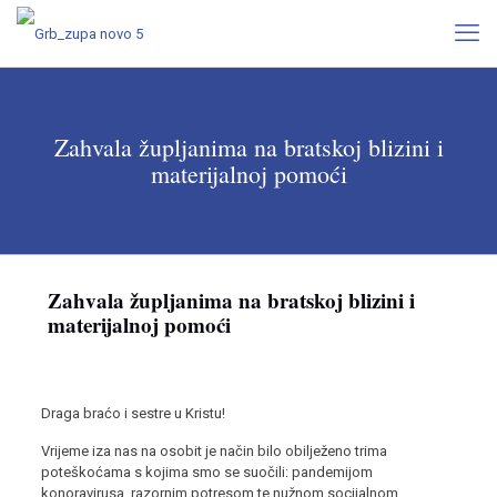
Zahvala župljanima na bratskoj blizini i
materijalnoj pomoći
Zahvala župljanima na bratskoj blizini i
materijalnoj pomoći
Draga braćo i sestre u Kristu!
Vrijeme iza nas na osobit je način bilo obilježeno trima
poteškoćama s kojima smo se suočili: pandemijom
konoravirusa, razornim potresom te nužnom socijalnom