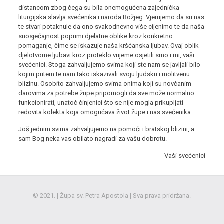
distancom zbog čega su bila onemogućena zajednička
liturgijska slavlja svećenika i naroda Božjeg. Vjerujemo da su nas
te stvari potaknule da ono svakodnevno više cijenimo te da naša
suosjećajnost poprimi djelatne oblike kroz konkretno
pomaganje, čime se iskazuje naša kršćanska ljubav. Ovaj oblik
djelotvorne ljubavi kroz proteklo vrijeme osjetili smo i mi, vaši
svećenici. Stoga zahvaljujemo svima koji ste nam se javljali bilo
kojim putem te nam tako iskazivali svoju ljudsku i molitvenu
blizinu. Osobito zahvaljujemo svima onima koji su novčanim
darovima za potrebe župe pripomogli da sve može normalno
funkcionirati, unatoč činjenici što se nije mogla prikupljati
redovita kolekta koja omogućava život župe i nas svećenika.
Još jednim svima zahvaljujemo na pomoći i bratskoj blizini, a
sam Bog neka vas obilato nagradi za vašu dobrotu.
Vaši svećenici
© 2021. | Župa sv. Petra Apostola | Sva prava pridržana.