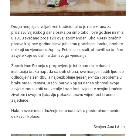
Druga nedjelja u veljači već tradicionalno je rezervirana za
proslavu Svjetskog dana braka pa smo tako i ove godine na misi
u 10.30 svečano proslavili ovaj spomendan. Oko 40-tak bračnih
parova koji ove godine slave jubilarnu godišnjicu braka, osobito
oni koji su vjenčani u župi sv. Petra, ali i ostali, obnovili su bračne
zavjete koje su dali na dan svoga vjenčanja.
Župnik Ivan Frkonja u propovjedi je istaknuo da je danas
institucija braka napada sa svih strana, sve manje mladih ljudi se
odlučuje na ženidbu, a najbezbolnije rješenje kriza i problema u
braku vide u rastavi. Bračni parovi koji su danas obnovili svoje
zavjete moraju biti sol zemlje i svjetlost svijeta te svojim bračnim
životom i svojom ljubavlju pokazati pravu vrijednost bračne
zajednice.
Nakon svete mise druženje smo nastavili u pastoralnom centru
uz kavu i kolače.
Švajcer Ana i Alan