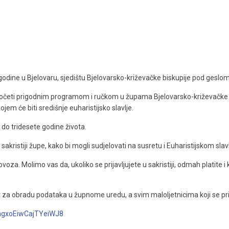
godine u Bjelovaru, sjedištu Bjelovarsko-križevačke biskupije pod geslom
početi prigodnim programom i ručkom u župama Bjelovarsko-križevačke bi
jem će biti središnje euharistijsko slavlje.
do tridesete godine života.
 sakristiji župe, kako bi mogli sudjelovati na susretu i Euharistijskom slavlj
lovoza. Molimo vas da, ukoliko se prijavljujete u sakristiji, odmah platite 
 za obradu podataka u župnome uredu, a svim maloljetnicima koji se prijav
e/hgxoEiwCajTYeiWJ8