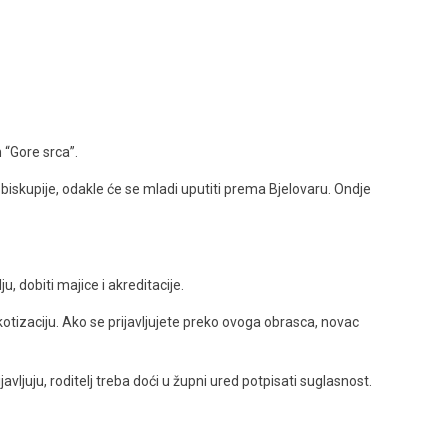
 “Gore srca”.
skupije, odakle će se mladi uputiti prema Bjelovaru. Ondje
u, dobiti majice i akreditacije.
i kotizaciju. Ako se prijavljujete preko ovoga obrasca, novac
ljuju, roditelj treba doći u župni ured potpisati suglasnost.