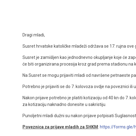
Dragi mladi,
Susret hrvatske katoličke mladeži održava se 17. rujna ove 
Susret je zamišljen kao jednodnevno okupljanje koje će za
će biti organizirana procesija kroz grad prema stadionu na ko
Na Susret se mogu prijaviti mladi od navršene petnaeste pa 
Potrebno je prijaviti se do 7. kolovoza ovdje na poveznici ili u
Nakon prijave potrebno je platiti kotizaciju od 40 kn do 7. ko
za kotizaciju naknadno donesite u sakristiju.
Punoljetni mladi dužni su nakon prijave potpisati Suglasnost
Poveznica za prijave mladih za SHKM
:
https://forms.gl