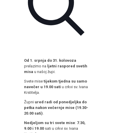
Od 1. srpnja do 31. kolovoza
prelazimo na
ljetni raspored svetih
misa
u našoj župi.
Svete mise
tijekom tjedna su samo
navečer u 19.00 sati
u crkvi sv. Ivana
Krstitelja.
Župni
ured radi od ponedjeljka do
petka nakon večernje mise (19.30-
20.00 sati)
.
Nedjeljom su tri svete mise
:
7.30,
9.00 i 19.00
sati u crkvi sv. Ivana