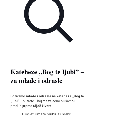
Kateheze „Bog te ljubi” –
za mlade i odrasle
Pozivamo
mlade i odrasle
na
kateheze „Bog te
ljubi”
– susrete u kojima zajedno slušamo i
produbljujemo
Riječ života
.
„U svijetu imate muku, ali hrabri