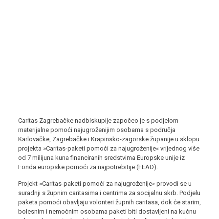
Caritas Zagrebačke nadbiskupije započeo je s podjelom
materijalne pomoći najugroženijim osobama s područja
Karlovačke, Zagrebačke i Krapinsko-zagorske županije u sklopu
projekta »Caritas-paketi pomoći za najugroženije« vrijednog više
od 7 milijuna kuna financiranih sredstvima Europske unije iz
Fonda europske pomoći za najpotrebitije (FEAD).
Projekt »Caritas-paketi pomoći za najugroženije« provodi se u
suradnji s župnim caritasima i centrima za socijalnu skrb. Podjelu
paketa pomoći obavljaju volonteri župnih caritasa, dok će starim,
bolesnim i nemoćnim osobama paketi biti dostavljeni na kućnu