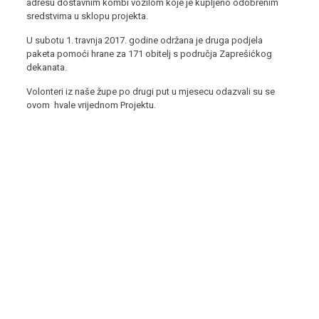
adresu dostavnim kombi vozilom koje je kupljeno odobrenim
sredstvima u sklopu projekta.
U subotu 1. travnja 2017. godine održana je druga podjela
paketa pomoći hrane za 171 obitelj s područja Zaprešićkog
dekanata.
Volonteri iz naše župe po drugi put u mjesecu odazvali su se
ovom hvale vrijednom Projektu.