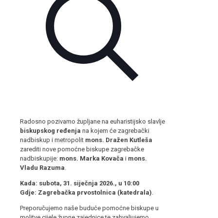
Radosno pozivamo župljane na euharistijsko slavlje
biskupskog ređenja
na kojem će zagrebački
nadbiskup i metropolit
mons. Dražen Kutleša
zarediti nove pomoćne biskupe zagrebačke
nadbiskupije:
mons. Marka Kovača
i
mons.
Vladu Razuma
.
Kada:
subota, 31. siječnja 2026., u 10:00
Gdje:
Zagrebačka prvostolnica (katedrala)
.
Preporučujemo naše buduće pomoćne biskupe u
molitve cijele župne zajednice te zahvaljujemo