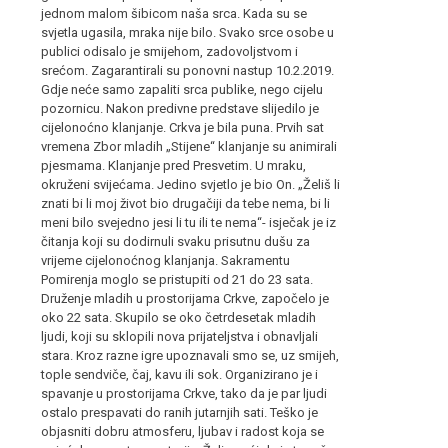
jednom malom šibicom naša srca. Kada su se
svjetla ugasila, mraka nije bilo. Svako srce osobe u
publici odisalo je smijehom, zadovoljstvom i
srećom. Zagarantirali su ponovni nastup 10.2.2019.
Gdje neće samo zapaliti srca publike, nego cijelu
pozornicu. Nakon predivne predstave slijedilo je
cijelonoćno klanjanje. Crkva je bila puna. Prvih sat
vremena Zbor mladih „Stijene“ klanjanje su animirali
pjesmama. Klanjanje pred Presvetim. U mraku,
okruženi svijećama. Jedino svjetlo je bio On. „Želiš li
znati bi li moj život bio drugačiji da tebe nema, bi li
meni bilo svejedno jesi li tu ili te nema“- isječak je iz
čitanja koji su dodirnuli svaku prisutnu dušu za
vrijeme cijelonoćnog klanjanja. Sakramentu
Pomirenja moglo se pristupiti od 21 do 23 sata.
Druženje mladih u prostorijama Crkve, započelo je
oko 22 sata. Skupilo se oko četrdesetak mladih
ljudi, koji su sklopili nova prijateljstva i obnavljali
stara. Kroz razne igre upoznavali smo se, uz smijeh,
tople sendviče, čaj, kavu ili sok. Organizirano je i
spavanje u prostorijama Crkve, tako da je par ljudi
ostalo prespavati do ranih jutarnjih sati. Teško je
objasniti dobru atmosferu, ljubav i radost koja se