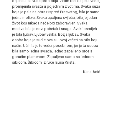
osjećala sa vrata prostorija. Želim reći da je ta večer,
promijenila svašta u pojedinim životima. Svaka suza
koja je pala na obraz ispred Presvetog, bila je samo
jedna molitva. Svaka upaljena svijeća, bila je jedan
život koji nikada neće biti zaboravljen. Svaka
molitva bila je novi početak i snaga. Svaki osmijeh
je bila ljubav. Ljubav velika. Božja ljubav. Svaka
osoba koja je sudjelovala u ovoj večeri na bilo koji
način. Učinila je tu večer posebnom, jer je ta osoba
bila samo jedna svijeća, jedno zapaljeno srce s
gorućim plamenom. Zapaljeno samo sa jednom
šibicom. Šibicom iz ruke Isusa Krista.
Karla Anić