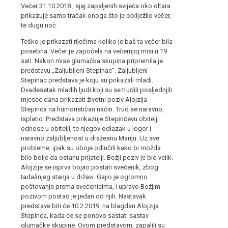
Večer 31.10.2018., sjaj zapaljenih svijeća oko oltara
prikazuje samo tračak onoga što je obilježilo večer,
te dugu noć.
Teško je prikazati riječima koliko je baš ta večer bila
posebna. Večer je započela na večernjoj misi u 19
sati. Nakon mise glumačka skupina pripremila je
predstavu „Zaljubljeni Stepinac“. Zaljubljeni
Stepinac predstava je koju su prikazali mladi.
Dvadesetak mladih ljudi koji su se trudili posljednjih
mjesec dana prikazati životni poziv Alojzija
Stepinca na humorističan način. Trud se naravno,
isplatio. Predstava prikazuje Stepinčevu obitelj,
odnose u obitelji, te njegov odlazak u logor i
naravno zaljubljenost u dražesnu Mariju. Uz sve
probleme, ipak su oboje odlučili kako bi možda
bilo bolje da ostanu prijatelji. Božji poziv je bio velik.
Alojzije se isprva bojao postati svećenik, zbog
tadašnjeg stanja u državi. Gajio je ogromno
poštovanje prema svećenicima, i upravo Božjim
pozivom postao je jedan od njih. Nastavak
predstave biti će 10.2.2019. na blagdan Alojzija
Stepinca, kada će se ponovo sastati sastav
glumačke skupine. Ovom predstavom, zapalili su