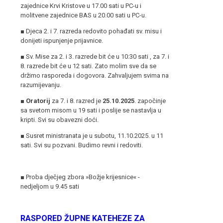
zajednice Krvi Kristove u 17.00 sati u PC-u i
molitvene zajednice BAS u 20.00 sati u PC-u.
■ Djeca 2. i 7. razreda redovito pohađati sv. misu i
donijeti ispunjenje prijavnice.
■ Sv. Mise za 2. i 3. razrede bit će u 10:30 sati , za 7. i
8. razrede bit će u 12 sati. Zato molim sve da se
držimo rasporeda i dogovora. Zahvaljujem svima na
razumijevanju.
■
Oratorij
za 7. i 8. razred je
25.10.2025
. započinje
sa svetom misom u 19 sati i poslije se nastavlja u
kripti. Svi su obavezni doći.
■ Susret ministranata je u subotu, 11.10.2025. u 11
sati. Svi su pozvani. Budimo revni i redoviti.
■ Proba dječjeg zbora »Božje krijesnice« -
nedjeljom u 9.45 sati
RASPORED ŽUPNE KATEHEZE ZA