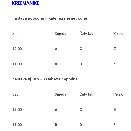
KRIZMANIKE
nastava popodne – kateheza prijepodne
Sat
Srijeda
Četvrtak
Petak
10.00
A
C
E
11.00
B
D
*
nastava ujutro – kateheza popodne
Sat
Srijeda
Četvrtak
Petak
15.00
A
C
E
16.00
B
D
*