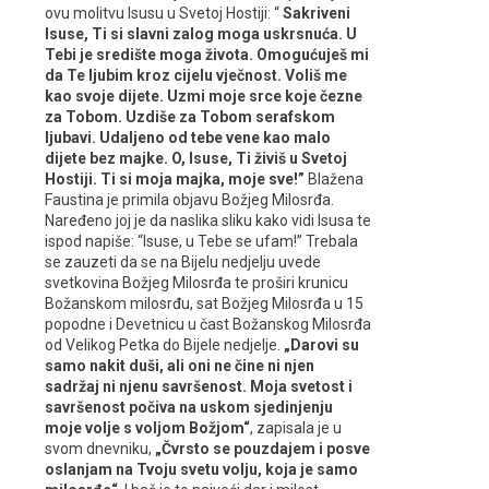
ovu molitvu Isusu u Svetoj Hostiji: “
Sakriveni
Isuse, Ti si slavni zalog moga uskrsnuća. U
Tebi je središte moga života. Omogućuješ mi
da Te ljubim kroz cijelu vječnost. Voliš me
kao svoje dijete. Uzmi moje srce koje čezne
za Tobom. Uzdiše za Tobom serafskom
ljubavi. Udaljeno od tebe vene kao malo
dijete bez majke. O, Isuse, Ti živiš u Svetoj
Hostiji. Ti si moja majka, moje sve!”
Blažena
Faustina je primila objavu Božjeg Milosrđa.
Naređeno joj je da naslika sliku kako vidi Isusa te
ispod napiše: “Isuse, u Tebe se ufam!” Trebala
se zauzeti da se na Bijelu nedjelju uvede
svetkovina Božjeg Milosrđa te proširi krunicu
Božanskom milosrđu, sat Božjeg Milosrđa u 15
popodne i Devetnicu u čast Božanskog Milosrđa
od Velikog Petka do Bijele nedjelje.
„Darovi su
samo nakit duši, ali oni ne čine ni njen
sadržaj ni njenu savršenost. Moja svetost i
savršenost počiva na uskom sjedinjenju
moje volje s voljom Božjom“
, zapisala je u
svom dnevniku,
„Čvrsto se pouzdajem i posve
oslanjam na Tvoju svetu volju, koja je samo