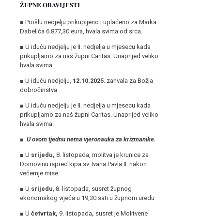
ŽUPNE OBAVIJESTI
■ Prošlu nedjelju prikupljeno i uplaćeno za Marka
Dabelića 6.877,30 eura, hvala svima od srca.
■
U iduću nedjelju je II. nedjelja u mjesecu kada
prikupljamo za naš župni Caritas. Unaprijed veliko
hvala svima.
■
U iduću nedjelju,
12.10.2025
. zahvala za Božja
dobročinstva
■
U iduću nedjelju je II. nedjelja u mjesecu kada
prikupljamo za naš župni Caritas. Unaprijed veliko
hvala svima.
■ U ovom tjednu nema vjeronauka za krizmanike.
■ U
srijedu,
8. listopada, molitva je krunice za
Domovinu ispred kipa sv. Ivana Pavla II. nakon
večernje mise.
■ U
srijedu
, 8. listopada, susret župnog
ekonomskog vijeća u 19,30 sati u župnom uredu
■ U
četvrtak,
9. listopada
,
susret je Molitvene