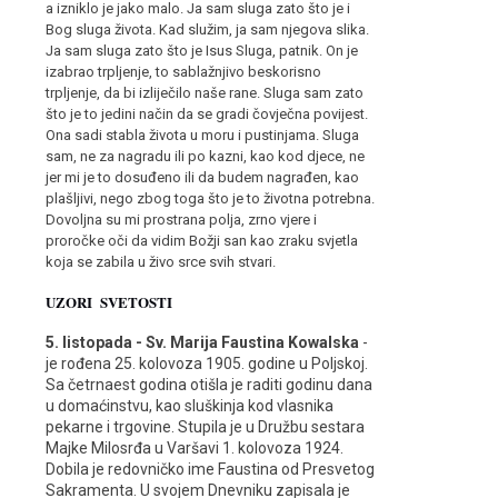
a izniklo je jako malo. Ja sam sluga zato što je i
Bog sluga života. Kad služim, ja sam njegova slika.
Ja sam sluga zato što je Isus Sluga, patnik. On je
izabrao trpljenje, to sablažnjivo beskorisno
trpljenje, da bi izliječilo naše rane. Sluga sam zato
što je to jedini način da se gradi čovječna povijest.
Ona sadi stabla života u moru i pustinjama. Sluga
sam, ne za nagradu ili po kazni, kao kod djece, ne
jer mi je to dosuđeno ili da budem nagrađen, kao
plašljivi, nego zbog toga što je to životna potrebna.
Dovoljna su mi prostrana polja, zrno vjere i
proročke oči da vidim Božji san kao zraku svjetla
koja se zabila u živo srce svih stvari.
UZORI SVETOSTI
5. listopada - Sv. Marija Faustina Kowalska
-
je rođena 25. kolovoza 1905. godine u Poljskoj.
Sa četrnaest godina otišla je raditi godinu dana
u domaćinstvu, kao sluškinja kod vlasnika
pekarne i trgovine. Stupila je u Družbu sestara
Majke Milosrđa u Varšavi 1. kolovoza 1924.
Dobila je redovničko ime Faustina od Presvetog
Sakramenta. U svojem Dnevniku zapisala je