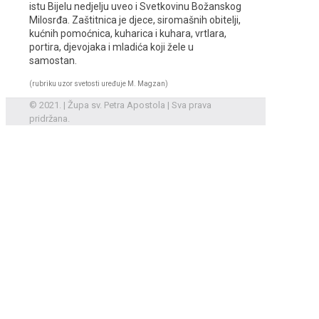
istu Bijelu nedjelju uveo i Svetkovinu Božanskog
Milosrđa. Zaštitnica je djece, siromašnih obitelji,
kućnih pomoćnica, kuharica i kuhara, vrtlara,
portira, djevojaka i mladića koji žele u
samostan.
(rubriku uzor svetosti uređuje M. Magzan)
© 2021. | Župa sv. Petra Apostola | Sva prava
pridržana.