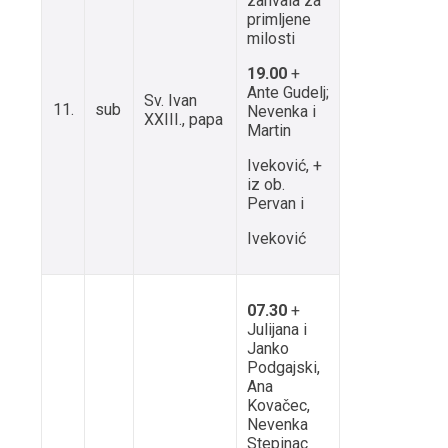
zahvala za
primljene
milosti
19.00
+
Ante Gudelj;
Sv. Ivan
11.
sub
Nevenka i
XXIII., papa
Martin
Iveković, +
iz ob.
Pervan i
Iveković
07.30
+
Julijana i
Janko
Podgajski,
Ana
Kovačec,
Nevenka
Stepinac