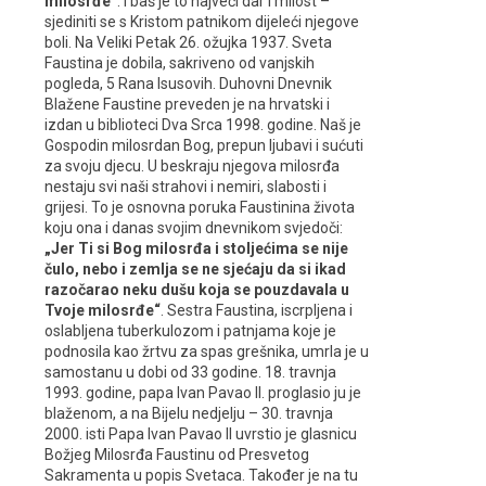
milosrđe“
. I baš je to najveći dar i milost –
sjediniti se s Kristom patnikom dijeleći njegove
boli. Na Veliki Petak 26. ožujka 1937. Sveta
Faustina je dobila, sakriveno od vanjskih
pogleda, 5 Rana Isusovih. Duhovni Dnevnik
Blažene Faustine preveden je na hrvatski i
izdan u biblioteci Dva Srca 1998. godine. Naš je
Gospodin milosrdan Bog, prepun ljubavi i sućuti
za svoju djecu. U beskraju njegova milosrđa
nestaju svi naši strahovi i nemiri, slabosti i
grijesi. To je osnovna poruka Faustinina života
koju ona i danas svojim dnevnikom svjedoči:
„Jer Ti si Bog milosrđa i stoljećima se nije
čulo, nebo i zemlja se ne sjećaju da si ikad
razočarao neku dušu koja se pouzdavala u
Tvoje milosrđe“
. Sestra Faustina, iscrpljena i
oslabljena tuberkulozom i patnjama koje je
podnosila kao žrtvu za spas grešnika, umrla je u
samostanu u dobi od 33 godine. 18. travnja
1993. godine, papa Ivan Pavao II. proglasio ju je
blaženom, a na Bijelu nedjelju – 30. travnja
2000. isti Papa Ivan Pavao II uvrstio je glasnicu
Božjeg Milosrđa Faustinu od Presvetog
Sakramenta u popis Svetaca. Također je na tu