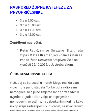
RASPORED ŽUPNE KATEHEZE ZA
PRVOPRIČESNIKE
3.a u 9.00 sati,
3.b u 10.00 sati
3.c u 11.00 sati
3.d u 12.00 sati
Ženidbeni navještaj:
Petar Radić,
sin Ive i Snježane r. Brtan, naša
župa
i Matea Kramar,
kći Zdenka i Marije r.
Papac, župa Sesvetski Kraljevec. Žele se
vjenčati 25.10.2025. u Jastrebarskom.
ČUDA BESKORISNIH SLUGU
»Isčupaj se i presadi u more!« Mogu reći da sam
vidio more puno stabala. Toliko puta vidio sam
nemoguće: bilo je neizmjerno mnogo zasađenih
svjedoka, ljudi dobre volje, ukorijenjenih na
nemogućim mjestima, na uzburkanim morima kako
iskopavaju sadašnjost i budućnost, ne izvanrednim
rezultatima, nego svakodnevnim čudima ljubavi