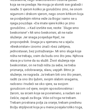
koja se ne predaje. Ne mogu je slomiti sve grabeži i
svađe. S vjerom koliko je gorušičino zrno, ne onom
sigurnom i drskom vjerom, nego onom krhkom koja
se posljednjim nitima veže za Boga i samo se u
njega pouzdaje. »Da imate vjere koliko je zrno
gorušičino...« Kad izvršite sve, recite: ´Sluge smo
beskorisne!´« Mi smo beskorisni, ali ne naše
služenje. Jer snaga posjeduje Riječ, ne
propovjednik. Snaga je u sjemenu ne u sijaču.
»Beskoristan« izvorno znači »bez zahtjeva,
jednostavan, bez potraživanja«. Mi smo sluge koje
ništa ne trebaju, osim da budu ono što jesu. Njihova
slava je u tome da su služili. Život služenja nije
beskoristan, on ne traži ništa za sebe, ne treba
priznanja, odobravanja, slavu, uspjeh. Bitno je
služenje, ne nagrada. Ja trebam biti ono što jesam,
raditi za ono što ljubim, svojim slabim snagama,
radosno i trudeći se oko vjere, sa svojom
gorušicom od vjere, svojim sposobnostima i
žarom, sa srcem koje se povremeno, a nadam se i
češće, zapali za Boga. Više od toga ne trebam.
Trebam prostrana polja za oranje, trebam predivnu
Božju strpljivost koja je u mene posijala toliko toga,