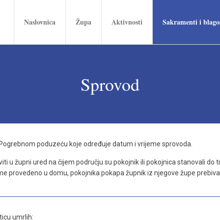
Naslovnica
Župa
Aktivnosti
Sakramenti i blago
Sprovod
 u Pogrebnom poduzeću koje određuje datum i vrijeme sprovoda.
iti u župni ured na čijem području su pokojnik ili pokojnica stanovali do 
me provedeno u domu, pokojnika pokapa župnik iz njegove župe prebivali
ticu umrlih: