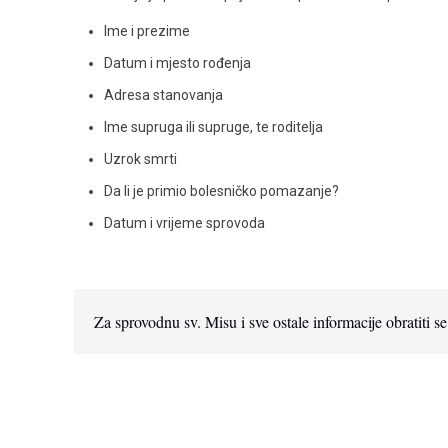
Ime i prezime
Datum i mjesto rođenja
Adresa stanovanja
Ime supruga ili supruge, te roditelja
Uzrok smrti
Da li je primio bolesničko pomazanje?
Datum i vrijeme sprovoda
Za sprovodnu sv. Misu i sve ostale informacije obratiti s
Radno vrijeme župnog ureda
od 1. rujna do 30. lipnja:
od 9:00 – 10.00 i od 17.00 – 18.00 sati
od 1. srpnja do 31. kolovoza: