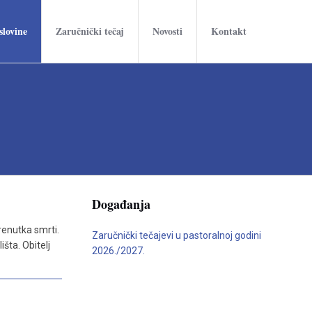
slovine
Zaručnički tečaj
Novosti
Kontakt
Događanja
trenutka smrti.
Zaručnički tečajevi u pastoralnoj godini
šta. Obitelj
2026./2027.