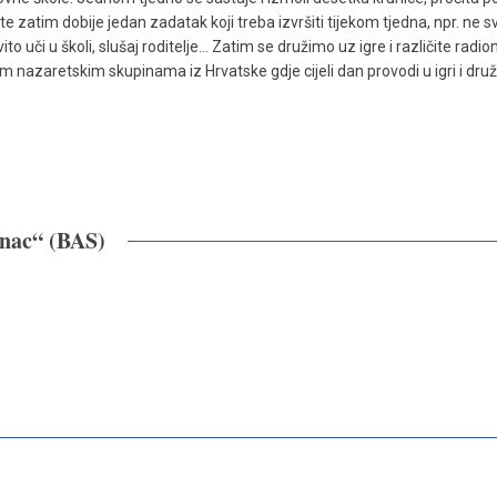
te zatim dobije jedan zadatak koji treba izvršiti tijekom tjedna, npr. ne s
to uči u školi, slušaj roditelje… Zatim se družimo uz igre i različite radio
 nazaretskim skupinama iz Hrvatske gdje cijeli dan provodi u igri i druž
inac“ (BAS)