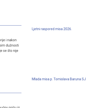
Ljetni raspored misa 2026.
rije i nakon
Osim dužnosti
e se što nije
Mlada misa p. Tomislava Baruna SJ
učnu priču iz