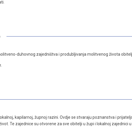
ti.
)
molitveno-duhovnog zajedništva i produbljivanja molitvenog života obitelj
e.
okalnoj, kapilarnoj, župnoj razini. Ovdje se stvaraju poznanstva i prijatelj
vot. Te zajednice su otvorene za sve obitelji u župi i lokalnoj zajednici