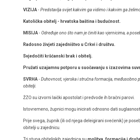
VIZIJA
-
Predstavlja svijet kakvim ga vidimo i kakvim ga želim
Katolička obitelj - hrvatska baština i budućnost.
MISIJA
-
Određuje ono što nam je činiti kao vjernicima, a pos
Radosno živjeti zajedništvo u Crkvi i društvu.
Svjedočiti kršćanski brak i obitelj.
Pružati uzajamnu potporu u suočavanju s izazovima suv
SVRHA
-
Duhovnost, vjerska i stručna formacija, međusobno pov
obitelji.
ŽZO su izvorni laički apostolat i predvode ih bračni parovi.
Istovremeno, župnici mogu inicirati odnosno dati suglasnost
Prije svega, župnik (ili od njega deleigirani svećenik) je pose
obitelji u zajednicu.
Tri stupa obiteljskih zajednica su
molitva, formacija i druž