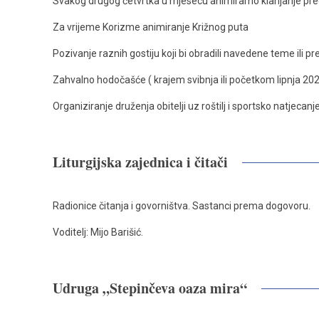
Svakog drugog četvrtka u mjesecu animiramo klanjanje pr
Za vrijeme Korizme animiranje Križnog puta
Pozivanje raznih gostiju koji bi obradili navedene teme ili p
Zahvalno hodočašće ( krajem svibnja ili početkom lipnja 202
Organiziranje druženja obitelji uz roštilj i sportsko natjecan
Liturgijska zajednica i čitači
Radionice čitanja i govorništva. Sastanci prema dogovoru.
Voditelj: Mijo Barišić.
Udruga „Stepinčeva oaza mira“