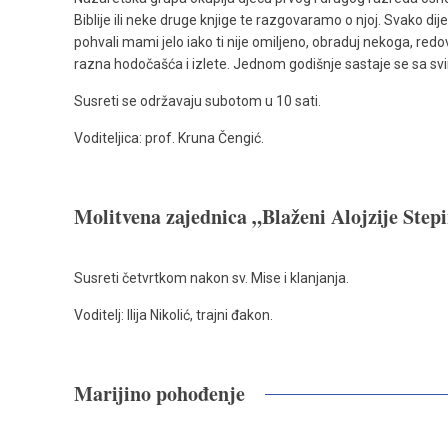
Biblije ili neke druge knjige te razgovaramo o njoj. Svako dije
pohvali mami jelo iako ti nije omiljeno, obraduj nekoga, redovi
razna hodočašća i izlete. Jednom godišnje sastaje se sa svim
Susreti se održavaju subotom u 10 sati.
Voditeljica: prof. Kruna Čengić.
Molitvena zajednica „Blaženi Alojzije Step
Susreti četvrtkom nakon sv. Mise i klanjanja.
Voditelj: Ilija Nikolić, trajni đakon.
Marijino pohođenje