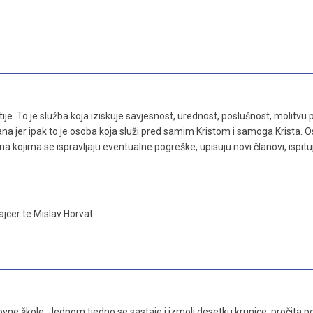
e. To je služba koja iziskuje savjesnost, urednost, poslušnost, molitvu p
ana jer ipak to je osoba koja služi pred samim Kristom i samoga Krista. 
na kojima se ispravljaju eventualne pogreške, upisuju novi članovi, ispituj
ajcer te Mislav Horvat.
ne škole. Jednom tjedno se sastaje i izmoli desetku krunice, pročita po