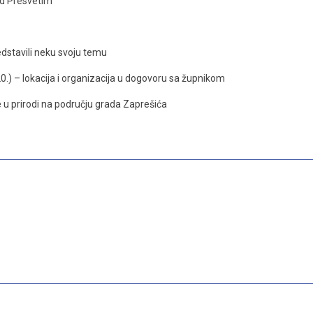
ed Presvetim
redstavili neku svoju temu
0.) – lokacija i organizacija u dogovoru sa župnikom
je u prirodi na području grada Zaprešića