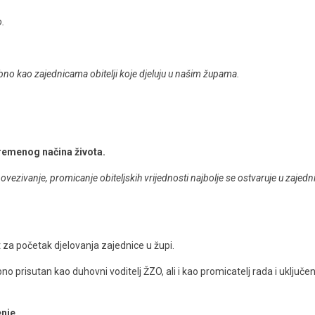
o.
ebno kao zajednicama obitelji koje djeluju u našim župama.
remenog načina života.
ezivanje, promicanje obiteljskih vrijednosti najbolje se ostvaruje u zajedni
 za početak djelovanja zajednice u župi.
bno prisutan kao duhovni voditelj ŽZO, ali i kao promicatelj rada i uključen
enje
.