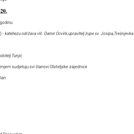
020.
 godinu
) -
katehezu održava vlč. Damir Ocvirk,upravitelj župe sv. Josipa,Trešnjevka
obitelj Tunjić
enjem sudjeluju svi članovi Obiteljske zajednice
elan