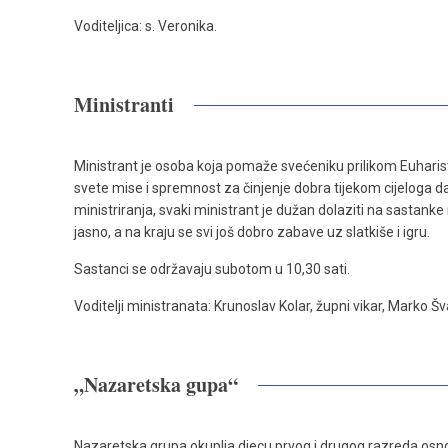
Voditeljica: s. Veronika.
Ministranti
Ministrant je osoba koja pomaže svećeniku prilikom Euharistij
svete mise i spremnost za činjenje dobra tijekom cijeloga d
ministriranja, svaki ministrant je dužan dolaziti na sastanke 
jasno, a na kraju se svi još dobro zabave uz slatkiše i igru.
Sastanci se održavaju subotom u 10,30 sati.
Voditelji ministranata: Krunoslav Kolar, župni vikar, Marko Šv
„Nazaretska gupa“
Nazaretska grupa okuplja djecu prvog i drugog razreda osnov