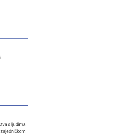
i.
stva s ljudima
 u zajedničkom