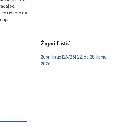
vađaj se,
nice i idemo na
enju.
Župni Listić
Župni listić [26/26] 22. do 28. lipnja
2026